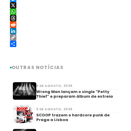
Messenger
X
WhatsApp
Threads
Reddit
LinkedIn
Copy
Link
Share
OUTRAS NOTÍCIAS
5 DE AGOSTO, 2026
Wrong Man lançam o single “Petty
Thief” e preparam álbum de estreia
5 DE AGOSTO, 2026
SCOOP trazem o hardcore punk de
Praga a Lisboa