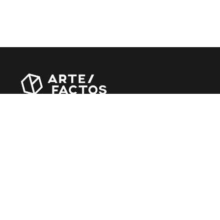
Revista online criada em Abril de 2010, focada em
divulgar notícias, críticas, entrevistas e reportagens,
entre outras iniciativas.
MÚSICA
Álbuns
Entrevistas