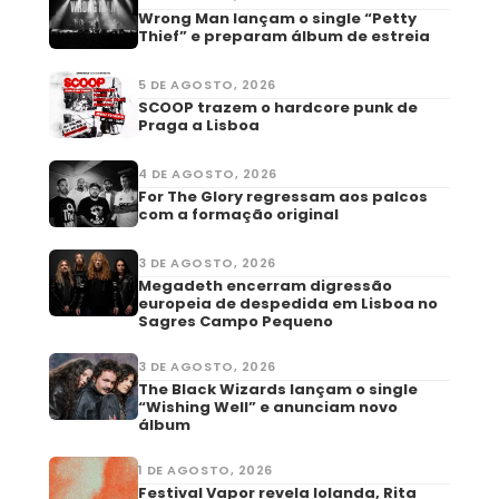
Wrong Man lançam o single “Petty
Thief” e preparam álbum de estreia
5 DE AGOSTO, 2026
SCOOP trazem o hardcore punk de
Praga a Lisboa
4 DE AGOSTO, 2026
For The Glory regressam aos palcos
com a formação original
3 DE AGOSTO, 2026
Megadeth encerram digressão
europeia de despedida em Lisboa no
Sagres Campo Pequeno
3 DE AGOSTO, 2026
The Black Wizards lançam o single
“Wishing Well” e anunciam novo
álbum
1 DE AGOSTO, 2026
Festival Vapor revela Iolanda, Rita