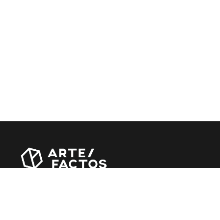
Revista online criada em Abril de 2010, focada em
divulgar notícias, críticas, entrevistas e reportagens,
entre outras iniciativas.