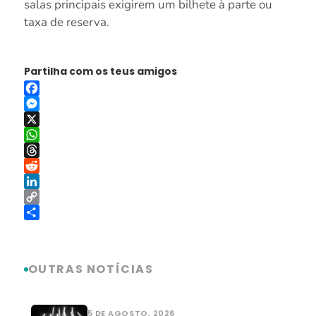
salas principais exigirem um bilhete à parte ou
taxa de reserva.
Partilha com os teus amigos
Facebook
Messenger
X
WhatsApp
Threads
Reddit
LinkedIn
Copy
Link
Share
OUTRAS NOTÍCIAS
5 DE AGOSTO, 2026