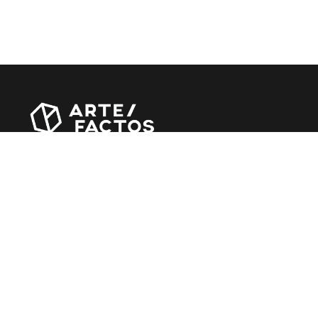
Revista online criada em Abril de 2010, focada em
divulgar notícias, críticas, entrevistas e reportagens,
entre outras iniciativas.
MÚSICA
Álbuns
Entrevistas