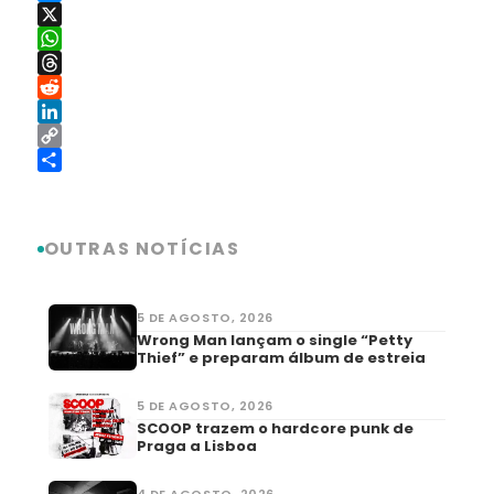
Messenger
X
WhatsApp
Threads
Reddit
LinkedIn
Copy
Link
Share
OUTRAS NOTÍCIAS
5 DE AGOSTO, 2026
Wrong Man lançam o single “Petty
Thief” e preparam álbum de estreia
5 DE AGOSTO, 2026
SCOOP trazem o hardcore punk de
Praga a Lisboa
4 DE AGOSTO, 2026