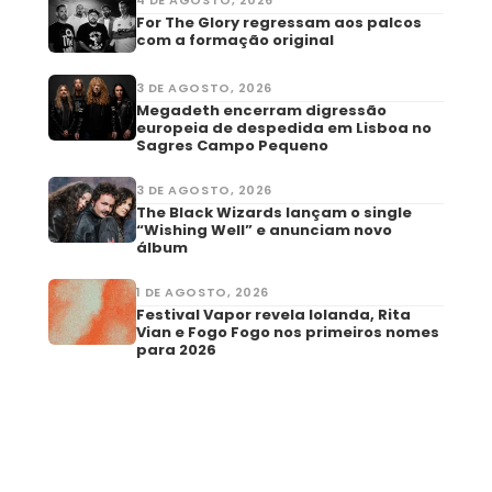
For The Glory regressam aos palcos
com a formação original
3 DE AGOSTO, 2026
Megadeth encerram digressão
europeia de despedida em Lisboa no
Sagres Campo Pequeno
3 DE AGOSTO, 2026
The Black Wizards lançam o single
“Wishing Well” e anunciam novo
álbum
1 DE AGOSTO, 2026
Festival Vapor revela Iolanda, Rita
Vian e Fogo Fogo nos primeiros nomes
para 2026