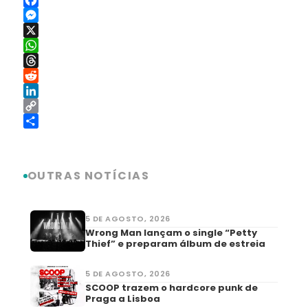
Facebook
Messenger
X
WhatsApp
Threads
Reddit
LinkedIn
Copy
Link
Share
OUTRAS NOTÍCIAS
5 DE AGOSTO, 2026
Wrong Man lançam o single “Petty
Thief” e preparam álbum de estreia
5 DE AGOSTO, 2026
SCOOP trazem o hardcore punk de
Praga a Lisboa