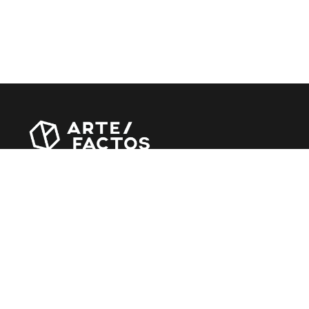
Revista online criada em Abril de 2010, focada em
divulgar notícias, críticas, entrevistas e reportagens,
entre outras iniciativas.
MÚSICA
Álbuns