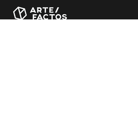
Revista online criada em Abril de 2010, focada em
divulgar notícias, críticas, entrevistas e reportagens,
entre outras iniciativas.
MÚSICA
Álbuns
Entrevistas
Reportagens
Agenda
CINEMA