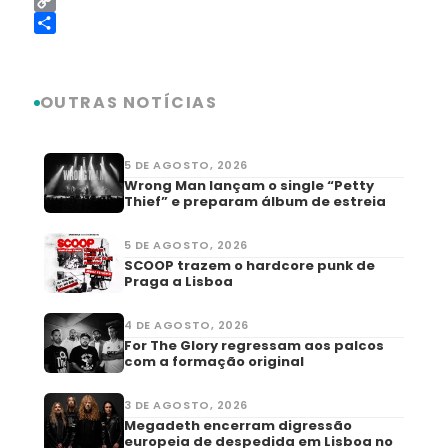
LinkedIn
Copy
Link
Share
OUTRAS NOTÍCIAS
5 DE AGOSTO, 2026
Wrong Man lançam o single “Petty
Thief” e preparam álbum de estreia
5 DE AGOSTO, 2026
SCOOP trazem o hardcore punk de
Praga a Lisboa
4 DE AGOSTO, 2026
For The Glory regressam aos palcos
com a formação original
3 DE AGOSTO, 2026
Megadeth encerram digressão
europeia de despedida em Lisboa no