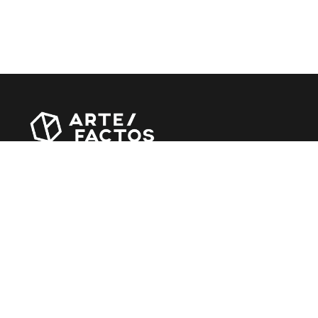
Revista online criada em Abril de 2010, focada em
divulgar notícias, críticas, entrevistas e reportagens,
entre outras iniciativas.
MÚSICA
Álbuns