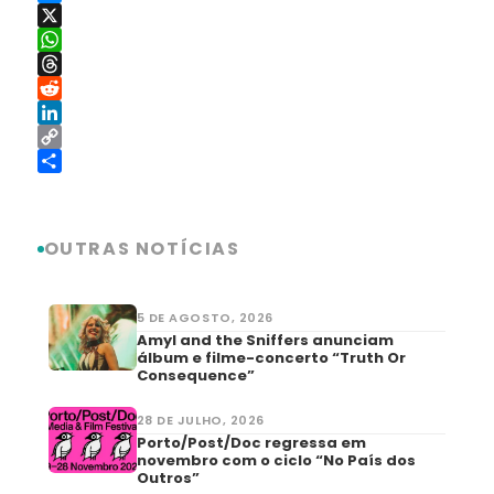
Messenger
X
WhatsApp
Threads
Reddit
LinkedIn
Copy
Link
Share
OUTRAS NOTÍCIAS
5 DE AGOSTO, 2026
Amyl and the Sniffers anunciam
álbum e filme-concerto “Truth Or
Consequence”
28 DE JULHO, 2026
Porto/Post/Doc regressa em
novembro com o ciclo “No País dos
Outros”