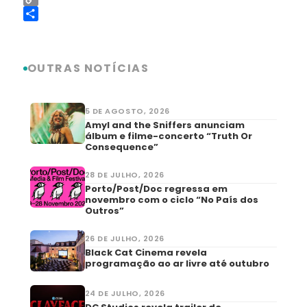
Copy
Link
Share
OUTRAS NOTÍCIAS
5 DE AGOSTO, 2026
Amyl and the Sniffers anunciam
álbum e filme-concerto “Truth Or
Consequence”
28 DE JULHO, 2026
Porto/Post/Doc regressa em
novembro com o ciclo “No País dos
Outros”
26 DE JULHO, 2026
Black Cat Cinema revela
programação ao ar livre até outubro
24 DE JULHO, 2026