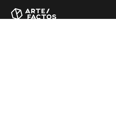
Revista online criada em Abril de 2010, focada em
divulgar notícias, críticas, entrevistas e reportagens,
entre outras iniciativas.
MÚSICA
Álbuns
Entrevistas
Reportagens
Agenda
CINEMA