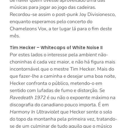
de haver quem tivesse aproveitado uma das
músicas para jogar ao jogo das cadeiras.
Recordou-se assim o post-punk Joy Divisionesco,
enquanto esperamos pelo concerto do
Chameleons Vox, a ter lugar lá para o fim deste
mês.
Tim Hecker – Whitecaps of White Noise II
Por estes lados o interesse pela
ambient
não-
choninhas é cada vez maior, e não há figura mais
incontornável que o mestre Tim Hecker. Mais do
que fazer-lhe a caminha e desejar uma boa noite,
Hecker confronta o público, metendo-o em
sentido com lufadas de fumo e distorção. Se
Ravedeath 1972
é ou não o expoente máximo na
discografia do canadiano pouco importa. É em
Harmony In Ultraviolet
que Hecker sente o solo
do topo da montanha pela primeira vez, tratando-
se de um culminar de tudo aquilo que o músico