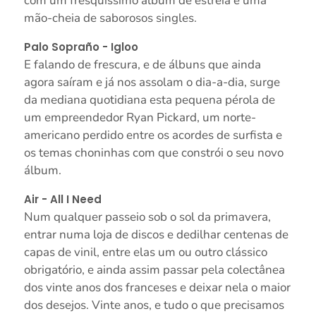
com um fresquíssimo álbum de estreia e uma
mão-cheia de saborosos singles.
Palo Sopraño - Igloo
E falando de frescura, e de álbuns que ainda
agora saíram e já nos assolam o dia-a-dia, surge
da mediana quotidiana esta pequena pérola de
um empreendedor Ryan Pickard, um norte-
americano perdido entre os acordes de surfista e
os temas choninhas com que constrói o seu novo
álbum.
Air - All I Need
Num qualquer passeio sob o sol da primavera,
entrar numa loja de discos e dedilhar centenas de
capas de vinil, entre elas um ou outro clássico
obrigatório, e ainda assim passar pela colectânea
dos vinte anos dos franceses e deixar nela o maior
dos desejos. Vinte anos, e tudo o que precisamos