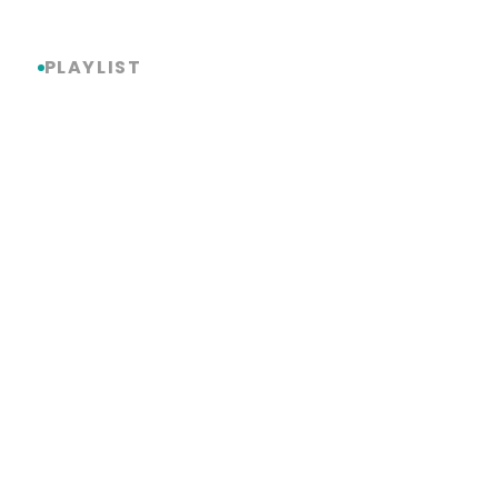
Link
Share
PLAYLIST