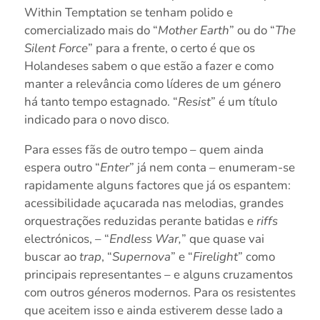
Within Temptation se tenham polido e
comercializado mais do “
Mother Earth
” ou do “
The
Silent Force
” para a frente, o certo é que os
Holandeses sabem o que estão a fazer e como
manter a relevância como líderes de um género
há tanto tempo estagnado. “
Resist
” é um título
indicado para o novo disco.
Para esses fãs de outro tempo – quem ainda
espera outro “
Enter
” já nem conta – enumeram-se
rapidamente alguns factores que já os espantem:
acessibilidade açucarada nas melodias, grandes
orquestrações reduzidas perante batidas e
riffs
electrónicos, – “
Endless War,
” que quase vai
buscar ao
trap
, “
Supernova
” e “
Firelight
” como
principais representantes – e alguns cruzamentos
com outros géneros modernos. Para os resistentes
que aceitem isso e ainda estiverem desse lado a