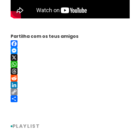
Partilha com os teus amigos
Facebook
Messenger
X
WhatsApp
Threads
Reddit
LinkedIn
Copy
Link
Share
PLAYLIST