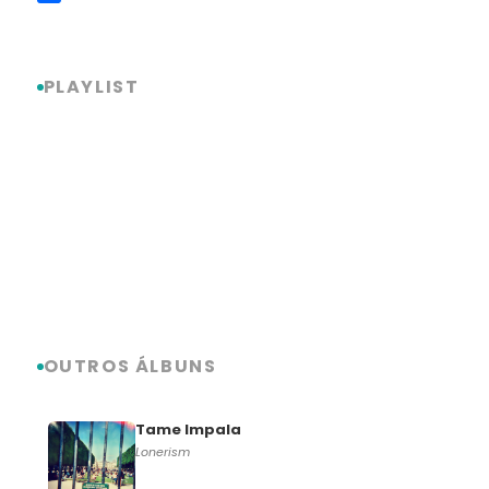
Link
Share
PLAYLIST
OUTROS ÁLBUNS
Tame Impala
Lonerism