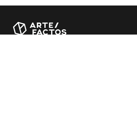
Revista online criada em Abril de 2010, focada em
divulgar notícias, críticas, entrevistas e reportagens,
entre outras iniciativas.
MÚSICA
Álbuns
Entrevistas
Reportagens
Agenda