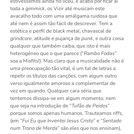
estivéssemos ainda no liceu, e acaba por ficar aí
toda a
gimmick
, os Vizir até musicam este
avacalho todo com uma amálgama ruidosa que
até nem é assim tão fácil de descrever. Tem a
estética e perfil de
black metal
, chavascal de
grindcore
, atitude e pujança de
punk
, e outra coisa
qualquer que também caiba, que isto é mais
heterogéneo que o que parece (“
Rambo Fodas
”
soa a Misfits!). Mas claro que a musicalidade não é
uma preocupação tão vital, é um tal de letras a
repetir os títulos das canções, com algum outro
verso igualmente amoroso a complementar de
vez em quando. Qualquer cara séria que
tentemos dissipa-se em algum momento, nem
que seja na introdução de “
Tufão de Peidos
”
porque somos apenas humanos. Trauteamos
riffs
,
(em “
Fui Eu que Inventei Jesus Cristo
” e “
Sentado
num Trono de Merda
” são eles que nos ensinam),