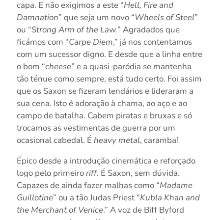
capa. E não exigimos a este “
Hell, Fire and
Damnation
” que seja um novo “
Wheels of Steel
”
ou “
Strong Arm of the Law.
” Agradados que
ficámos com “
Carpe Diem
,” já nos contentamos
com um sucessor digno. E desde que a linha entre
o bom “
cheese
” e a quasi-paródia se mantenha
tão ténue como sempre, está tudo certo. Foi assim
que os Saxon se fizeram lendários e lideraram a
sua cena. Isto é adoração à chama, ao aço e ao
campo de batalha. Cabem piratas e bruxas e só
trocamos as vestimentas de guerra por um
ocasional cabedal. É
heavy metal
, caramba!
Épico desde a introdução cinemática e reforçado
logo pelo primeiro
riff
. É Saxon, sem dúvida.
Capazes de ainda fazer malhas como “
Madame
Guillotine
” ou a tão Judas Priest “
Kubla Khan and
the Merchant of Venice
.” A voz de Biff Byford