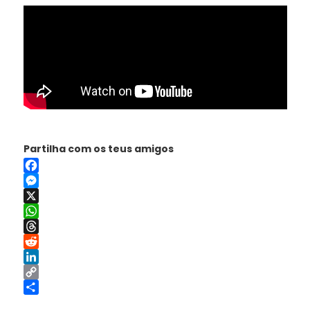
Partilha com os teus amigos
Facebook
Messenger
X
WhatsApp
Threads
Reddit
LinkedIn
Copy
Link
Share