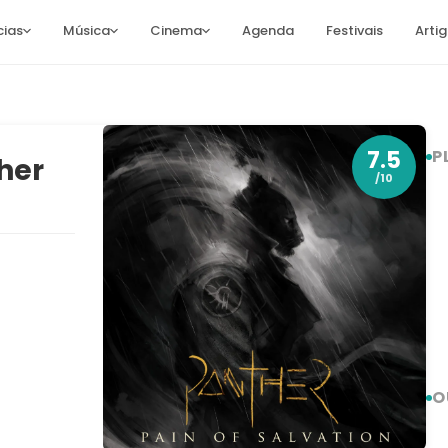
cias
Música
Cinema
Agenda
Festivais
Arti
7.5
P
ther
/10
O