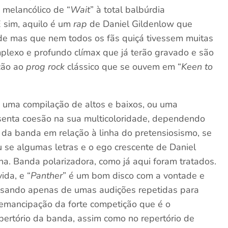
 melancólico de “
Wait
” à total balbúrdia
 E sim, aquilo é um
rap
de Daniel Gildenlow que
ade mas que nem todos os fãs quiçá tivessem muitas
plexo e profundo clímax que já terão gravado e são
ção ao
prog rock
clássico que se ouvem em “
Keen to
o uma compilação de altos e baixos, ou uma
esenta coesão na sua multicoloridade, dependendo
da banda em relação à linha do pretensiosismo, se
u se algumas letras e o ego crescente de Daniel
ha. Banda polarizadora, como já aqui foram tratados.
ida, e “
Panther
” é um bom disco com a vontade e
ecisando apenas de umas audições repetidas para
 emancipação da forte competição que é o
pertório da banda, assim como no repertório de