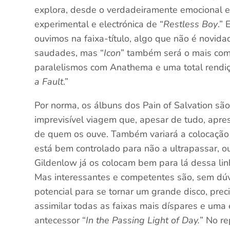
explora, desde o verdadeiramente emocional e
experimental e electrónica de “
Restless Boy
.”
ouvimos na faixa-título, algo que não é novid
saudades, mas “
Icon
” também será o mais com
paralelismos com Anathema e uma total rendi
a Fault
.”
Por norma, os álbuns dos Pain of Salvation sã
imprevisível viagem que, apesar de tudo, apr
de quem os ouve. Também variará a colocação 
está bem controlado para não a ultrapassar, o
Gildenlow já os colocam bem para lá dessa lin
Mas interessantes e competentes são, sem dúv
potencial para se tornar um grande disco, pr
assimilar todas as faixas mais díspares e uma
antecessor “
In the Passing Light of Day.
” No re