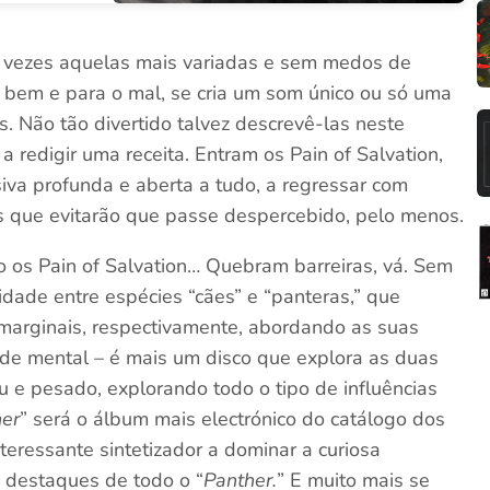
s vezes aquelas mais variadas e sem medos de
 bem e para o mal, se cria um som único ou só uma
. Não tão divertido talvez descrevê-las neste
 redigir uma receita. Entram os Pain of Salvation,
iva profunda e aberta a tudo, a regressar com
s que evitarão que passe despercebido, pelo menos.
o os Pain of Salvation… Quebram barreiras, vá. Sem
lidade entre espécies “cães” e “panteras,” que
marginais, respectivamente, abordando as suas
aúde mental – é mais um disco que explora as duas
u e pesado, explorando todo o tipo de influências
her
” será o álbum mais electrónico do catálogo dos
teressante sintetizador a dominar a curiosa
s destaques de todo o “
Panther.
” E muito mais se