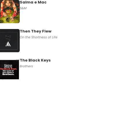
Salma e Mac
S&M
Then They Flew
On the Shortness of Life
The Black Keys
Brothers