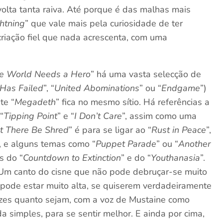
volta tanta raiva. Até porque é das malhas mais
ghtning
” que vale mais pela curiosidade de ter
criação fiel que nada acrescenta, com uma
e World Needs a Hero
” há uma vasta selecção de
Has Failed
”, “
United Abominations
” ou “
Endgame
”)
ste “
Megadeth
” fica no mesmo sítio. Há referências a
“
Tipping Point
” e “
I Don’t Care
”, assim como uma
t There Be Shred
” é para se ligar ao “
Rust in Peace
”,
o, e alguns temas como “
Puppet Parade
” ou “
Another
s do “
Countdown to Extinction
” e do “
Youthanasia
”.
Um canto do cisne que não pode debruçar-se muito
o pode estar muito alta, se quiserem verdadeiramente
azes quanto sejam, com a voz de Mustaine como
 simples, para se sentir melhor. E ainda por cima,