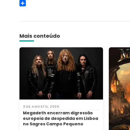
Copy
Link
Share
Mais conteúdo
3 DE AGOSTO, 2026
Megadeth encerram digressão
europeia de despedida em Lisboa
no Sagres Campo Pequeno