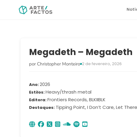
Notí
Megadeth – Megadeth
por Christopher Monteiro
2 de fevereiro, 2026
2026
Ano
Heavy/thrash metal
Estilos
Frontiers Records, BLKIIBLK
Editora
Tipping Point, I Don’t Care, Let Ther
Destaques