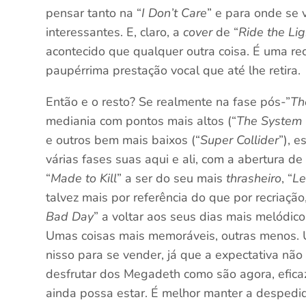
pensar tanto na “
I Don’t Care
” e para onde se 
interessantes. E, claro, a
cover
de “
Ride the Li
acontecido que qualquer outra coisa. É uma re
paupérrima prestação vocal que até lhe retira.
Então e o resto? Se realmente na fase pós-”
Th
mediania com pontos mais altos (“
The System 
e outros bem mais baixos (“
Super Collider
”), e
várias fases suas aqui e ali, com a abertura de 
“
Made to Kill
” a ser do seu mais
thrasheiro
, “
Le
talvez mais por referência do que por recriaçã
Bad Day
” a voltar aos seus dias mais melódico
Umas coisas mais memoráveis, outras menos. 
nisso para se vender, já que a expectativa nã
desfrutar dos Megadeth como são agora, efic
ainda possa estar. É melhor manter a despedida