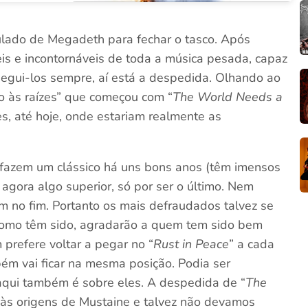
tulado de Megadeth para fechar o tasco. Após
s e incontornáveis de toda a música pesada, capaz
egui-los sempre, aí está a despedida. Olhando ao
o às raízes” que começou com “
The World Needs a
es, até hoje, onde estariam realmente as
 fazem um clássico há uns bons anos (têm imensos
a agora algo superior, só por ser o último. Nem
m no fim. Portanto os mais defraudados talvez se
 como têm sido, agradarão a quem tem sido bem
prefere voltar a pegar no “
Rust in Peace
” a cada
bém vai ficar na mesma posição. Podia ser
daqui também é sobre eles. A despedida de “
The
s às origens de Mustaine e talvez não devamos