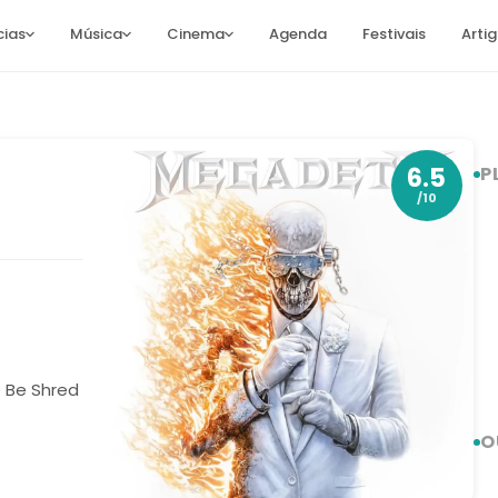
cias
Música
Cinema
Agenda
Festivais
Arti
6.5
P
/10
e Be Shred
O