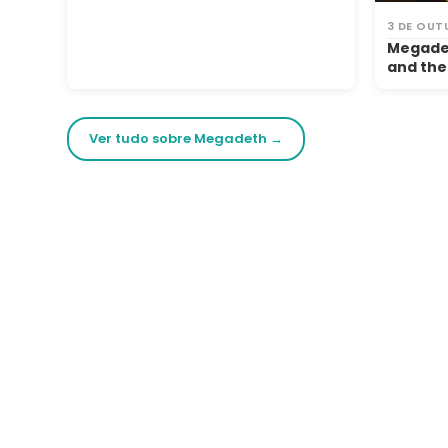
3 DE OUT
Megadet
and the
Ver tudo sobre Megadeth →