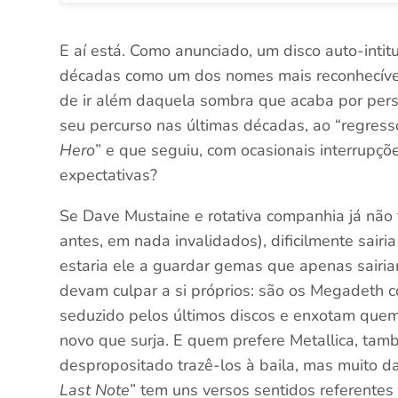
E aí está. Como anunciado, um disco auto-inti
décadas como um dos nomes mais reconhecívei
de ir além daquela sombra que acaba por pers
seu percurso nas últimas décadas, ao “regress
Hero
” e que seguiu, com ocasionais interrupçõ
expectativas?
Se Dave Mustaine e rotativa companhia já não
antes, em nada invalidados), dificilmente sairi
estaria ele a guardar gemas que apenas sairia
devam culpar a si próprios: são os Megadeth
seduzido pelos últimos discos e enxotam quem 
novo que surja. E quem prefere Metallica, tam
despropositado trazê-los à baila, mas muito 
Last Note
” tem uns versos sentidos referente