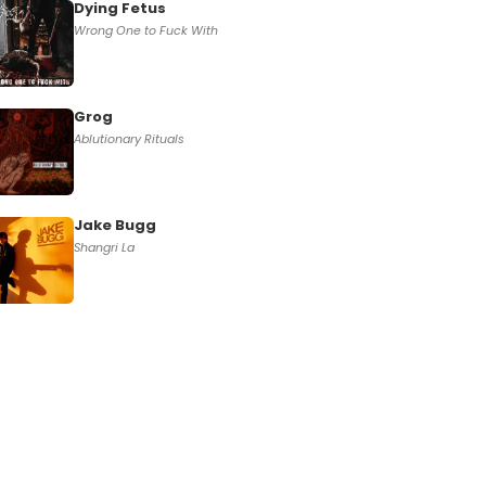
Dying Fetus
Wrong One to Fuck With
Grog
Ablutionary Rituals
Jake Bugg
Shangri La