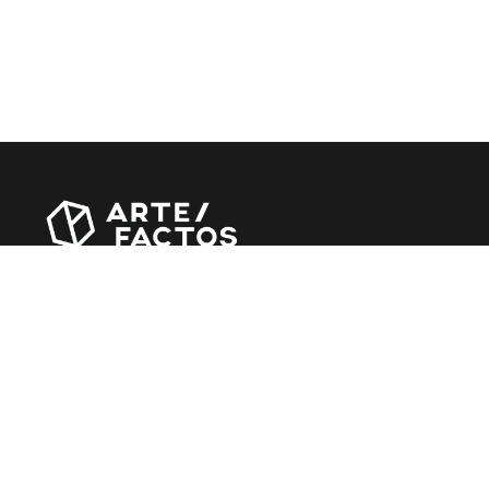
Revista online criada em Abril de 2010, focada em
divulgar notícias, críticas, entrevistas e reportagens,
entre outras iniciativas.
MÚSICA