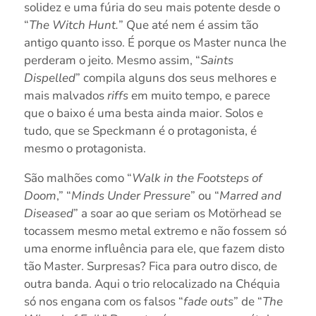
solidez e uma fúria do seu mais potente desde o
“
The Witch Hunt.
” Que até nem é assim tão
antigo quanto isso. É porque os Master nunca lhe
perderam o jeito. Mesmo assim, “
Saints
Dispelled
” compila alguns dos seus melhores e
mais malvados
riffs
em muito tempo, e parece
que o baixo é uma besta ainda maior. Solos e
tudo, que se Speckmann é o protagonista, é
mesmo o protagonista.
São malhões como “
Walk in the Footsteps of
Doom
,” “
Minds Under Pressure
” ou “
Marred and
Diseased
” a soar ao que seriam os Motörhead se
tocassem mesmo metal extremo e não fossem só
uma enorme influência para ele, que fazem disto
tão Master. Surpresas? Fica para outro disco, de
outra banda. Aqui o trio relocalizado na Chéquia
só nos engana com os falsos “
fade outs
” de “
The