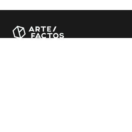
Revista online criada em Abril de 2010, focada em
divulgar notícias, críticas, entrevistas e reportagens,
entre outras iniciativas.
MÚSICA
Álbuns
Entrevistas
Reportagens
Agenda