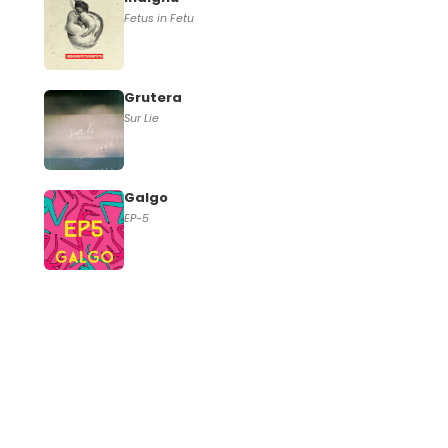
Fetus in Fetu
Grutera
Sur Lie
Galgo
EP-5