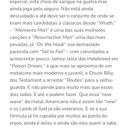
especial, está cheio de sangue na guelra mas
ainda joga pelo seguro. Não está ainda
descuidado e até deve ser o conjunto de onde se
tiram mais candidatas a clássicos desde “
Wrath
,”
– “
Memento Mori
” é uma das suas melhores
canções e “
Resurrection Man
” uma das mais
pesadas, já “
On the Hook
” soa demasiado
parecida com “
Set to Fail
” – com convidados a
acrescentar pouco: Jamey Jasta dos Hatebreed em
“
Poison Dream
,” a que mais se aproxima de um
metalcore
mais moderno e juvenil, e Chuck Billy
dos Testament a arrastar “
Routes
” para a velha-
guarda. E não pende para muito mais que esses
dois lados. E até o podem fazer. Que essa “
new
wave
” do metal Americano não é assim tão “
new
”
e os Lamb of God já são veteranos. E se a sua
fórmula já foi copiada por muitos ao ponto do
enjoo, ainda é deles e ainda são eles quem a sabe