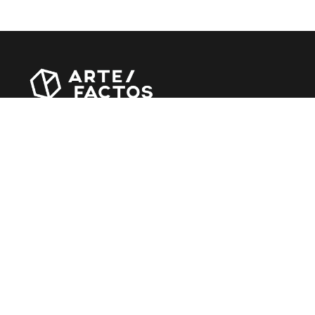
Revista online criada em Abril de 2010, focada em
divulgar notícias, críticas, entrevistas e reportagens,
entre outras iniciativas.
MÚSICA
Álbuns
Entrevistas
Reportagens
Agenda