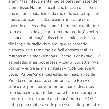
eram. Mas infelizmente não se parecem estender
além disso. Naquela aceitação bacoca de serem
dos maiores baladeiros da rádio do seu tempo até
hoje, debruçam-se demasiado nessa faceta,
fazendo de “
Freedom
” um álbum muito uniforme,
com excesso de açúcar, com uma produção pobre
e com a combinação disso tudo a não justificar a
tão longa duração do disco, que se estende,
dispersa-se e torna mais difícil encontrar ali as
malhas mais
arockalhadas
– como “
Let It Rain
” – e
as baladas mais poderosas – como “
Together We
Stand
” – entre as mais fatelas – “
Still Believe in
Love.
” As
performances
estão exímias, a voz de
Pineda continua a fazer lembrar a de Perry o
suficiente para nos manter familiarizados, mas
com suficiente identidade para ter o seu próprio
mérito, e até está aqui um bom álbum de AOR à
antiga para matar a sede por esse estilo, por entre