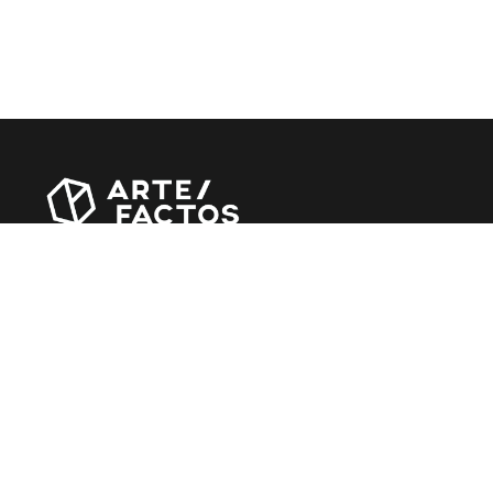
Revista online criada em Abril de 2010, focada em
divulgar notícias, críticas, entrevistas e reportagens,
entre outras iniciativas.
MÚSICA
Álbuns