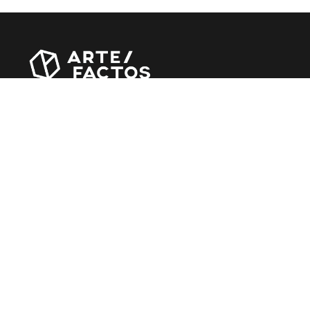
Revista online criada em Abril de 2010, focada em
divulgar notícias, críticas, entrevistas e reportagens,
entre outras iniciativas.
MÚSICA
Álbuns
Entrevistas
Reportagens
Agenda