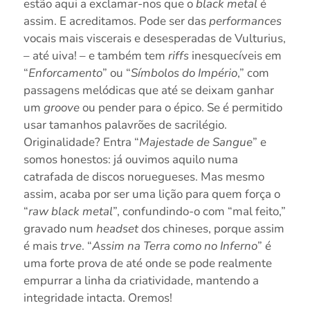
estão aqui a exclamar-nos que o
black metal
é
assim. E acreditamos. Pode ser das
performances
vocais mais viscerais e desesperadas de Vulturius,
– até uiva! – e também tem
riffs
inesquecíveis em
“
Enforcamento
” ou “
Símbolos do Império
,” com
passagens melódicas que até se deixam ganhar
um
groove
ou pender para o épico. Se é permitido
usar tamanhos palavrões de sacrilégio.
Originalidade? Entra “
Majestade de Sangue
” e
somos honestos: já ouvimos aquilo numa
catrafada de discos noruegueses. Mas mesmo
assim, acaba por ser uma lição para quem força o
“
raw black metal
”, confundindo-o com “mal feito,”
gravado num
headset
dos chineses, porque assim
é mais
trve
. “
Assim na Terra como no Inferno
” é
uma forte prova de até onde se pode realmente
empurrar a linha da criatividade, mantendo a
integridade intacta. Oremos!