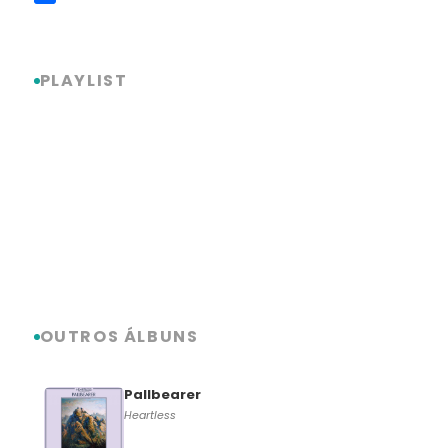
Link
Share
PLAYLIST
OUTROS ÁLBUNS
Pallbearer
Heartless