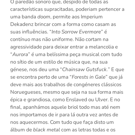
O paredão sonoro que, despido de todas as
características supracitadas, poderiam pertencer a
uma banda
doom
, permite aos Imperium
Dekadenz brincar com a forma como casam as
suas influências. “
Into Sorrow Evermore
” é
contínuo mas não uniforme. Não cortam na
agressividade para deixar entrar a melancolia e
“
Aurora
” é uma belíssima peça musical com tudo
no sítio de um estilo de música que, na sua
génese, nos deu uma “
Chainsaw Gutsfuck.
” E que
se encontra perto de uma “
Forests in Gale
” que já
deve mais aos trabalhos de congéneres clássicos
Noruegueses, mesmo que seja na sua forma mais
épica e grandiosa, como Enslaved ou Ulver. E no
final, apanhámos aquele briol todo mas até nem
nos importamos de ir para lá outra vez antes de
nos aquecermos. Com tudo que faça disto um
álbum de
black metal
com as letras todas e os