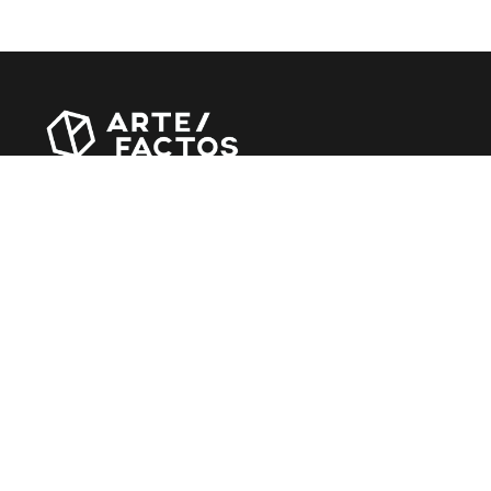
Revista online criada em Abril de 2010, focada em
divulgar notícias, críticas, entrevistas e reportagens,
entre outras iniciativas.
MÚSICA
Álbuns
Entrevistas
Reportagens
Agenda