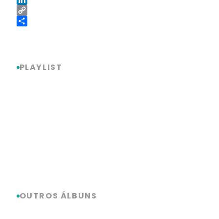
LinkedIn
Copy
Link
Share
PLAYLIST
OUTROS ÁLBUNS