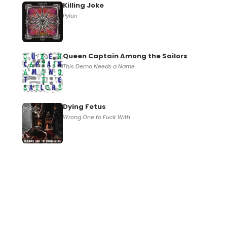
Killing Joke
Pylon
Queen Captain Among the Sailors
This Demo Needs a Name
Dying Fetus
Wrong One to Fuck With