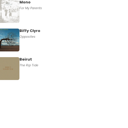
Mono
For My Parents
Biffy Clyro
Opposites
Beirut
The Rip Tide