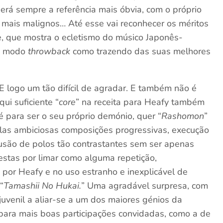
erá sempre a referência mais óbvia, com o próprio
 mais malignos… Até esse vai reconhecer os méritos
, que mostra o ecletismo do músico Japonês-
em modo
throwback
como trazendo das suas melhores
 logo um tão difícil de agradar. E também não é
ui suficiente “
core
” na receita para Heafy também
 é para ser o seu próprio demónio, quer “
Rashomon
”
as ambiciosas composições progressivas, execução
fusão de polos tão contrastantes sem ser apenas
tas por limar como alguma repetição,
or Heafy e no uso estranho e inexplicável de
“
Tamashii No Hukai.
” Uma agradável surpresa, com
uvenil a aliar-se a um dos maiores génios da
ara mais boas participações convidadas, como a de