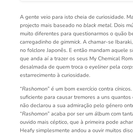
A gente veio para isto cheia de curiosidade. M
projecto mais baseado no
black metal
. Dois m
muito diferentes para questionarmos o quão 
carregadinho de
gimmick
. A chamar-se Ibaraki
no folclore Japonês. E então mandam aquele
s
que anda aí a trazer os seus My Chemical Rom
desalmada de quem troca o
eyeliner
pela
corp
estarrecimento à curiosidade.
“
Rashomon
” é um bom exercício contra cínicos.
suficiente para causar tremores a uns quantos 
não declarou a sua admiração pelo género onte
“
Rashomon
” acaba por ser um álbum com tant
ouvido mais céptico, que à primeira pode acha
Heafy simplesmente andou a ouvir muitos disc