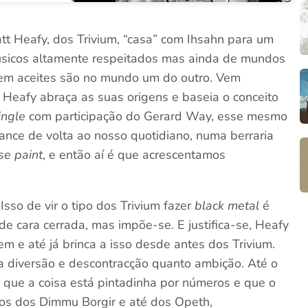
att Heafy, dos Trivium, “casa” com Ihsahn para um
úsicos altamente respeitados mas ainda de mundos
bem aceites são no mundo um do outro. Vem
, Heafy abraça as suas origens e baseia o conceito
ingle
com participação do Gerard Way, esse mesmo
ance de volta ao nosso quotidiano, numa berraria
se paint
, e então aí é que acrescentamos
 Isso de vir o tipo dos Trivium fazer
black metal
é
de cara cerrada, mas impõe-se. E justifica-se, Heafy
m e até já brinca a isso desde antes dos Trivium.
a diversão e descontracção quanto ambição. Até o
r que a coisa está pintadinha por números e que o
os dos Dimmu Borgir e até dos Opeth,