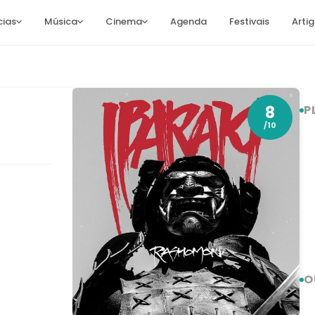
cias
Música
Cinema
Agenda
Festivais
Arti
8
P
/10
O