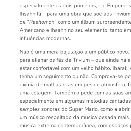
especialmente os dois primeiros, – e Emperor s
Ihsahn lá – para uma obra que soe aos Trivium
de “
Rashomon
” como um álbum surpreendente
Americano e Ihsahn no seu elemento, tanto 
influências modernas.
Não é uma mera bajulação a um público novo. E
para alienar os fãs de Trivium – que ainda há aq
estar confortável com um velho hábito. Ibaraki
tenha um seguimento ou não. Comprova-se pel
exímia de malhas ricas em peso e atmosfera, 
uma colagem. Também o pede com as suas ares
especialmente em algumas melodias cantadas p
samples
sonoras do Super Mario, como a abrir 
um músico respeitado da música pesada mais j
música extrema contemporânea, com espaços p