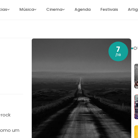
cias
Música
Cinema
Agenda
Festivais
Arti
7
O
/10
-rock
 como um