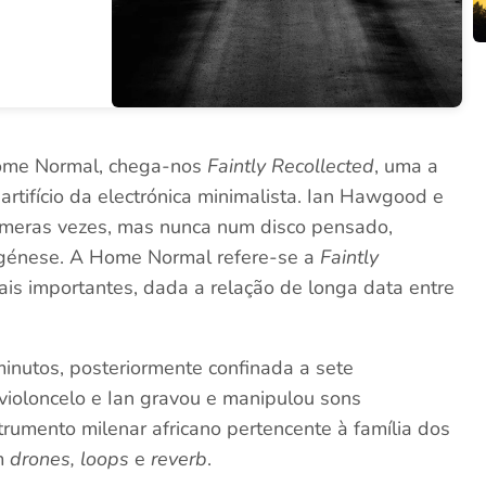
 Home Normal, chega-nos
Faintly Recollected
, uma a
tifício da electrónica minimalista. Ian Hawgood e
úmeras vezes, mas nunca num disco pensado,
 génese. A Home Normal refere-se a
Faintly
s importantes, dada a relação de longa data entre
inutos, posteriormente confinada a sete
violoncelo e Ian gravou e manipulou sons
rumento milenar africano pertencente à família dos
em
drones,
loops
e
reverb
.