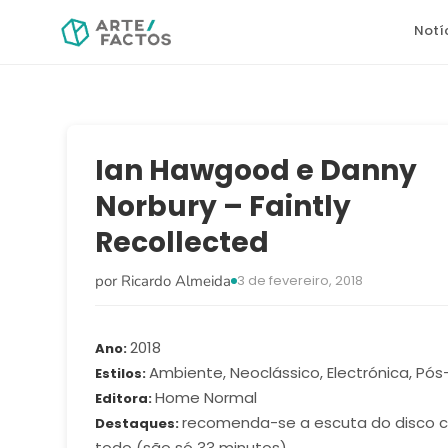
Notí
Ian Hawgood e Danny
Norbury – Faintly
Recollected
por Ricardo Almeida
3 de fevereiro, 2018
2018
Ano
Ambiente, Neoclássico, Electrónica, Pós
Estilos
Home Normal
Editora
recomenda-se a escuta do disco
Destaques
todo (são só 33 minutos).