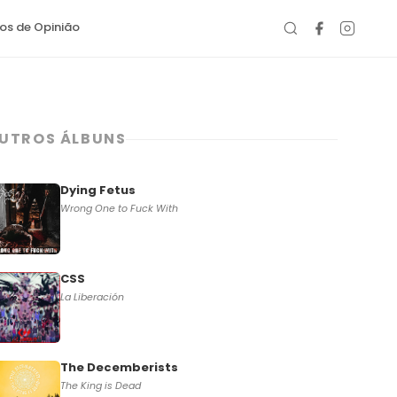
gos de Opinião
UTROS ÁLBUNS
Dying Fetus
Wrong One to Fuck With
CSS
La Liberación
The Decemberists
The King is Dead