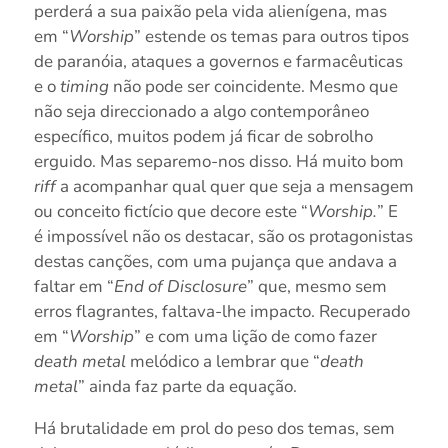
perderá a sua paixão pela vida alienígena, mas
em “
Worship
” estende os temas para outros tipos
de paranóia, ataques a governos e farmacêuticas
e o
timing
não pode ser coincidente. Mesmo que
não seja direccionado a algo contemporâneo
específico, muitos podem já ficar de sobrolho
erguido. Mas separemo-nos disso. Há muito bom
riff
a acompanhar qual quer que seja a mensagem
ou conceito fictício que decore este “
Worship.
” E
é impossível não os destacar, são os protagonistas
destas canções, com uma pujança que andava a
faltar em “
End of Disclosure
” que, mesmo sem
erros flagrantes, faltava-lhe impacto. Recuperado
em “
Worship
” e com uma lição de como fazer
death metal
melódico a lembrar que “
death
metal
” ainda faz parte da equação.
Há brutalidade em prol do peso dos temas, sem