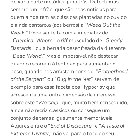
deixar a parte melódica para trás. Detectamos
sempre um refrão, que são boas notícias para
quem ainda tem as clássicas plantadas no ouvido
e ainda cantarola (aos berros) a “
Weed Out the
Weak.
” Pode ser feita com a imediatez de
“
Chemical Whore
,” o
riff
musculado de “
Greedy
Bastards
,” ou a berraria desenfreada da diferente
“
Dead World.
” Mas é impossível não destacar
quando recorrem à lentidão para aumentar o
peso, quando nos arrastam consigo. “
Brotherhood
of the Serpent
” ou “
Bug in the Net
” servem de
exemplo para essa faceta dos Hypocrisy que
acrescenta uma outra dimensão de interesse
sobre este “
Worship
” que, muito bem conseguido,
ainda não recria clássicos ou consegue um
conjunto de temas igualmente memoráveis.
Algures entre o “
End of Disclosure
” e “
A Taste of
Extreme Divnity
,” não vai para o topo do seu