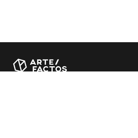
Revista online criada em Abril de 2010, focada em
divulgar notícias, críticas, entrevistas e reportagens,
entre outras iniciativas.
MÚSICA