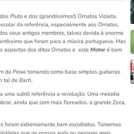
 dos Pluto e dos (grandíssimos!) Ornatos Violeta.
colar da referência, especialmente aos Ornatos,
dos seus antigos membros, talvez devido à enorme
antíssimo que foram para a música portuguesa. Mas
os aspectos dos ditos Ornatos e este
Motor
é bom
um de Peixe tomando como base simples guitarras
m tal de
Bach
.
 uma subtil referência a revolução. Uma melodia
mbrar, ainda que com mais floreados, o grande Zeca,
eças foram extremamente bem escolhidos. Tomemos
histórias que os nossos avós ou pessoas mais