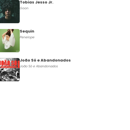
Tobias Jesso Jr.
Goon
Sequin
Penelope
João Só e Abandonados
João Só e Abandonados