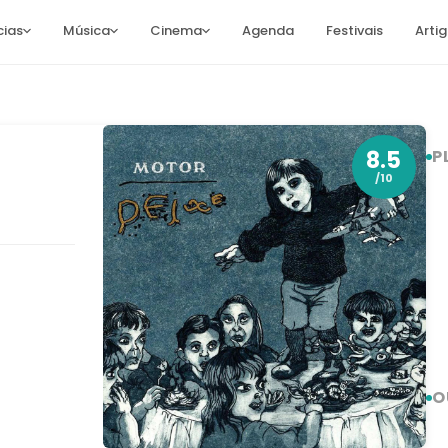
cias
Música
Cinema
Agenda
Festivais
Arti
8.5
P
/10
O