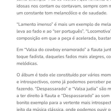
idosas nos contam ou contavam, sempre com m
um constante tom melancólico e de saudade.
“Lamento imenso” é mais um exemplo de melan
leva ao fado e ao “ser português”. “Locomotiva
composição em que a peça é acelerada, bastant
Em “Valsa do cowboy enamorado” a flauta jun
toque fadista, daqueles fados mais alegres, com
melódicas.
O álbum é todo ele constituído por vários mom
e introspectivos, como já podemos perceber pe
fazendo. “Despassarado” e “Valsa judia” são m
a ter direito à flauta e “Despassarado” ao s
bonito exemplo para a vertente mais introspe
jeito da música clássica, onde podemos ouvir o