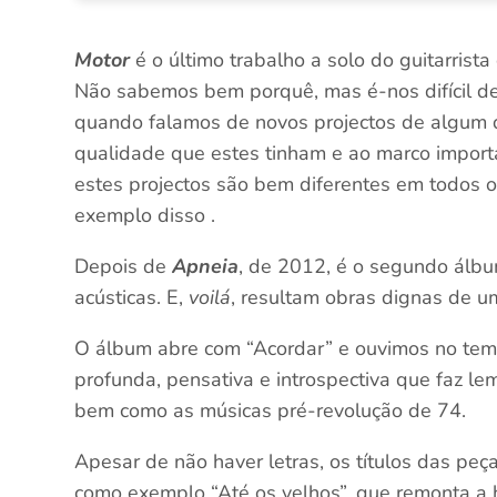
Motor
é o último trabalho a solo do guitarrista
Não sabemos bem porquê, mas é-nos difícil des
quando falamos de novos projectos de algum 
qualidade que estes tinham e ao marco import
estes projectos são bem diferentes em todos 
exemplo disso .
Depois de
Apneia
, de 2012, é o segundo álb
acústicas. E,
voilá
, resultam obras dignas de u
O álbum abre com “Acordar” e ouvimos no tema
profunda, pensativa e introspectiva que faz le
bem como as músicas pré-revolução de 74.
Apesar de não haver letras, os títulos das p
como exemplo “Até os velhos”, que remonta a 