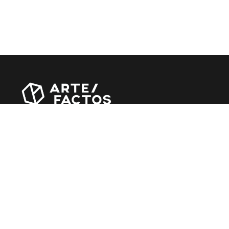
Revista online criada em Abril de 2010, focada em
divulgar notícias, críticas, entrevistas e reportagens,
entre outras iniciativas.
MÚSICA
Álbuns