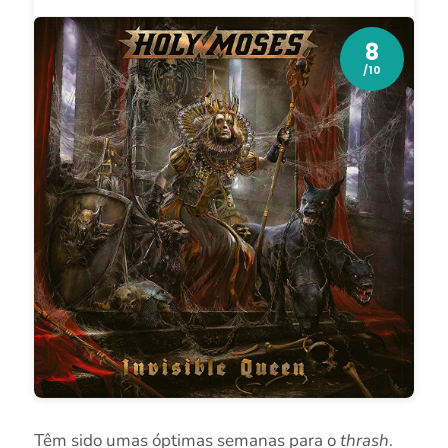
8
/10
Têm sido umas óptimas semanas para o
thrash
.