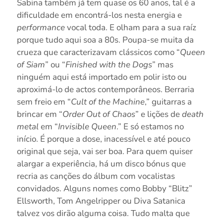
Sabina também já tem quase os 60 anos, tal é a
dificuldade em encontrá-los nesta energia e
performance
vocal toda. E olham para a sua raíz
porque tudo aqui soa a 80s. Poupa-se muita da
crueza que caracterizavam clássicos como “
Queen
of Siam
” ou “
Finished with the Dogs
” mas
ninguém aqui está importado em polir isto ou
aproximá-lo de actos contemporâneos. Berraria
sem freio em “
Cult of the Machine
,” guitarras a
brincar em “
Order Out of Chaos
” e lições de
death
metal
em “
Invisible Queen
.” E só estamos no
início. É porque a dose, inacessível e até pouco
original que seja, vai ser boa. Para quem quiser
alargar a experiência, há um disco bónus que
recria as canções do álbum com vocalistas
convidados. Alguns nomes como Bobby “Blitz”
Ellsworth, Tom Angelripper ou Diva Satanica
talvez vos dirão alguma coisa. Tudo malta que