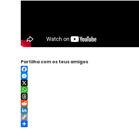
Partilha com os teus amigos
Facebook
Messenger
X
WhatsApp
Threads
Reddit
LinkedIn
Copy
Link
Share