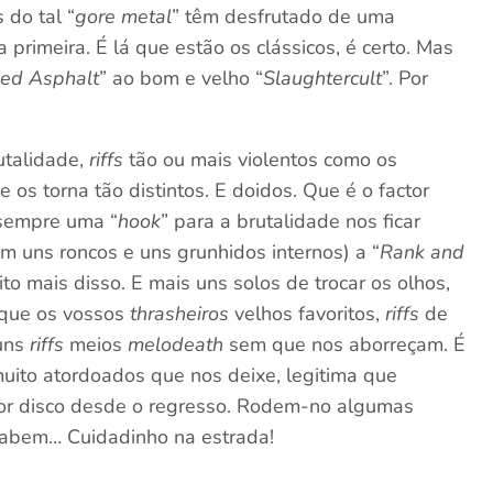
 do tal “
gore metal
” têm desfrutado de uma
primeira. É lá que estão os clássicos, é certo. Mas
ed Asphalt
” ao bom e velho “
Slaughtercult
”. Por
utalidade,
riffs
tão ou mais violentos como os
 os torna tão distintos. E doidos. Que é o factor
 sempre uma “
hook
” para a brutalidade nos ficar
m uns roncos e uns grunhidos internos) a “
Rank and
to mais disso. E mais uns solos de trocar os olhos,
que os vossos
thrasheiros
velhos favoritos,
riffs
de
guns
riffs
meios
melodeath
sem que nos aborreçam. É
uito atordoados que nos deixe, legitima que
or disco desde o regresso. Rodem-no algumas
 sabem… Cuidadinho na estrada!