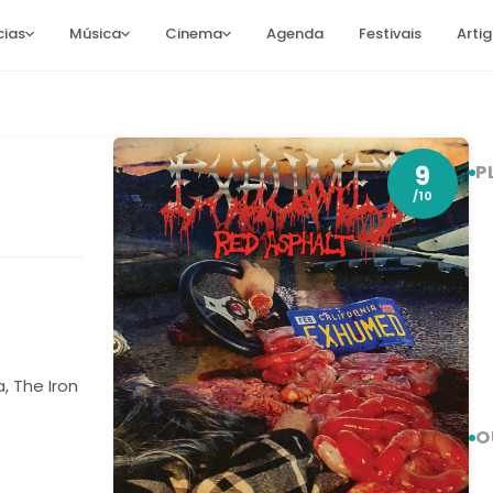
cias
Música
Cinema
Agenda
Festivais
Arti
9
P
/10
, The Iron
O