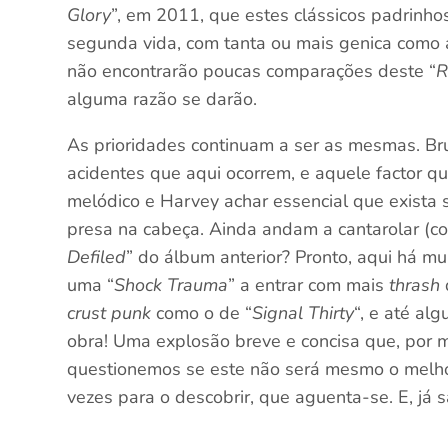
Glory
”, em 2011, que estes clássicos padrinhos
segunda vida, com tanta ou mais genica como a 
não encontrarão poucas comparações deste “
R
alguma razão se darão.
As prioridades continuam a ser as mesmas. Br
acidentes que aqui ocorrem, e aquele factor que
melódico e Harvey achar essencial que exista
presa na cabeça. Ainda andam a cantarolar (co
Defiled
” do álbum anterior? Pronto, aqui há mui
uma “
Shock Trauma
” a entrar com mais
thrash
crust punk
como o de “
Signal Thirty
“, e até al
obra! Uma explosão breve e concisa que, por m
questionemos se este não será mesmo o melh
vezes para o descobrir, que aguenta-se. E, já