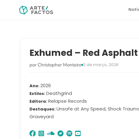
Notí
Exhumed – Red Asphalt
por Christopher Monteiro
2 de março, 2026
2026
Ano
Deathgrind
Estilos
Relapse Records
Editora
Unsafe at Any Speed, Shock Trauma
Destaques
Graveyard