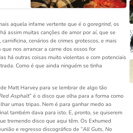
 mais aquela infame vertente que é o
goregrind
, os
há assim muitas canções de amor por aí, que se
 carnificina, cenários de crimes grotescos, e mais
a que nos arrancar a carne dos ossos for
Mas há outras coisas muito violentas e com potenciais
strada. Como é que ainda ninguém se tinha
 de Matt Harvey para se lembrar de algo tão
Red Asphalt
” é o disco que olha para a forma como
alhar umas tripas. Nem é para ganhar medo ao
nal também dava para isto. E, pronto, se quiserem
E que tremendo disco que aqui têm. Os Exhumed
nião e regresso discográfico de “
All Guts, No