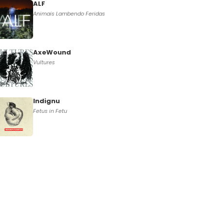
ALF
Animais Lambendo Feridas
AxeWound
Vultures
Indignu
Fetus in Fetu