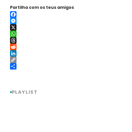
Partilha com os teus amigos
Facebook
Messenger
X
WhatsApp
Threads
Reddit
LinkedIn
Copy
Link
Share
PLAYLIST