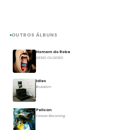
OUTROS ÁLBUNS
Homem do Robe
GESSO OU GESSO
Idles
Brutalism
Pelican
Forever Becoming