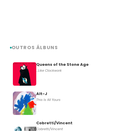
OUTROS ÁLBUNS
Queens of the Stone Age
…Like Clockwork
Alt-J
This Is All Yours
Cobretti/Vincent
Cobretti/Vincent