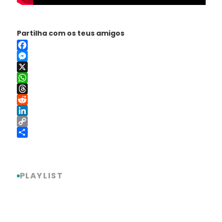
Partilha com os teus amigos
Facebook
Messenger
X
WhatsApp
Threads
Reddit
LinkedIn
Copy
Link
Share
PLAYLIST