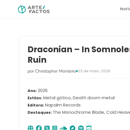
Notí
Draconian – In Somnole
Ruin
por Christopher Monteiro
23 de maio, 2026
2026
Ano
Metal gótico, Death doom metal
Estilos
Napalm Records
Editora
The Monochrome Blade, Cold Heave
Destaques