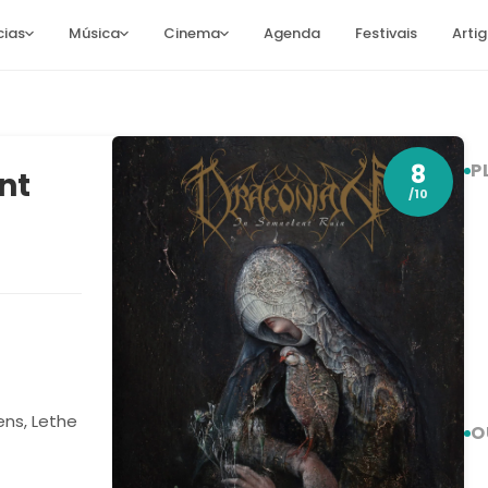
cias
Música
Cinema
Agenda
Festivais
Arti
8
P
nt
/10
ns, Lethe
O