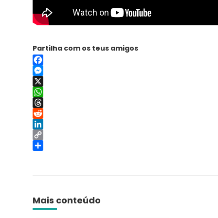
Partilha com os teus amigos
Facebook
Messenger
X
WhatsApp
Threads
Reddit
LinkedIn
Copy
Link
Share
Mais conteúdo