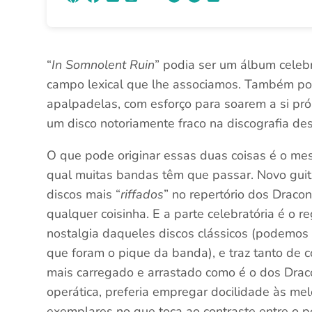
“
In Somnolent Ruin
” podia ser um álbum celebra
campo lexical que lhe associamos. Também po
apalpadelas, com esforço para soarem a si próp
um disco notoriamente fraco na discografia de
O que pode originar essas duas coisas é o mes
qual muitas bandas têm que passar. Novo guita
discos mais “
riffados
” no repertório dos Draco
qualquer coisinha. E a parte celebratória é o 
nostalgia daqueles discos clássicos (podemos 
que foram o pique da banda), e traz tanto de 
mais carregado e arrastado como é o dos Draco
operática, preferia empregar docilidade às m
exemplares no que toca ao contraste entre o p