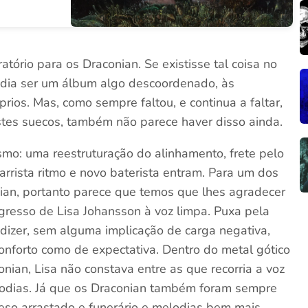
tório para os Draconian. Se existisse tal coisa no
dia ser um álbum algo descoordenado, às
rios. Mas, como sempre faltou, e continua a faltar,
stes suecos, também não parece haver disso ainda.
mo: uma reestruturação do alinhamento, frete pelo
rrista ritmo e novo baterista entram. Para um dos
nian, portanto parece que temos que lhes agradecer
regresso de Lisa Johansson à voz limpa. Puxa pela
dizer, sem alguma implicação de carga negativa,
conforto como de expectativa. Dentro do metal gótico
nian, Lisa não constava entre as que recorria a voz
elodias. Já que os Draconian também foram sempre
eso arrastado e funerário e melodias bem mais