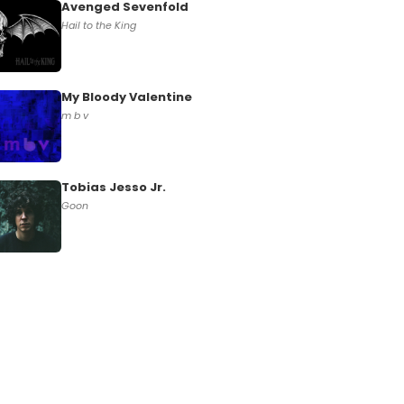
Avenged Sevenfold
Hail to the King
My Bloody Valentine
m b v
Tobias Jesso Jr.
Goon