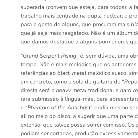
superada (convém que esteja, para todos); a f
trabalho mais centrado na dupla nuclear; e pro
para o gosto de alguns, que procuram mais
bl
que já seja mais resgatado. Não é um álbum 
que damos destaque a alguns pormenores que 
“
Grand Serpent Rising
” é, sem dúvida, uma ob
tempo. Não é mais melódico que os anteriores.
referências ao
black metal
melódico sueco, sim
em concreto, como o solo de guitarra de “
Repos
directa será o
heavy metal
tradicional e
hard r
rara submissão à língua-mãe, para apresenta
e “
Phantom of the Antichrist
” podia mesmo ser 
ali no meio do disco, a sugerir que uma parte 
extenso, que talvez possa sofrer com isso. O
podiam ser cortadas, produção excessivament