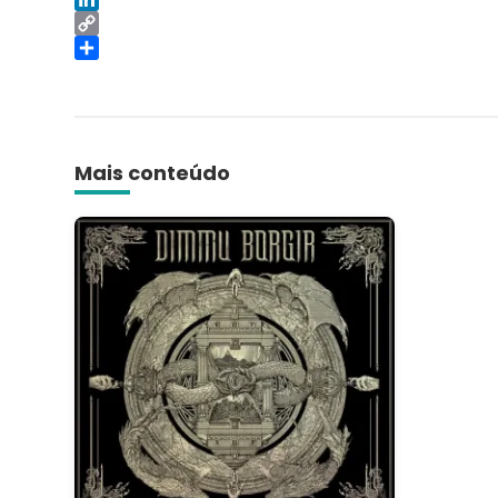
LinkedIn
Copy
Link
Share
Mais conteúdo