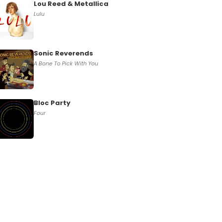
Lou Reed & Metallica
Lulu
Sonic Reverends
A Bone To Pick With You
Bloc Party
Four