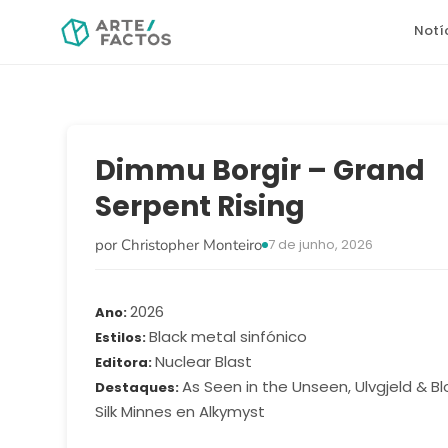
Notí
Dimmu Borgir – Grand
Serpent Rising
por Christopher Monteiro
7 de junho, 2026
2026
Ano
Black metal sinfónico
Estilos
Nuclear Blast
Editora
As Seen in the Unseen, Ulvgjeld & B
Destaques
Silk Minnes en Alkymyst