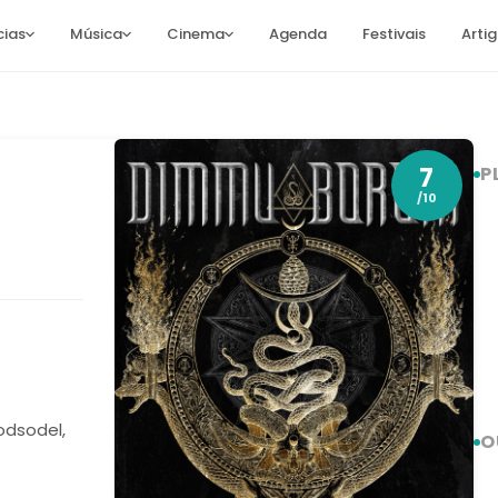
cias
Música
Cinema
Agenda
Festivais
Arti
7
P
/10
lodsodel,
O