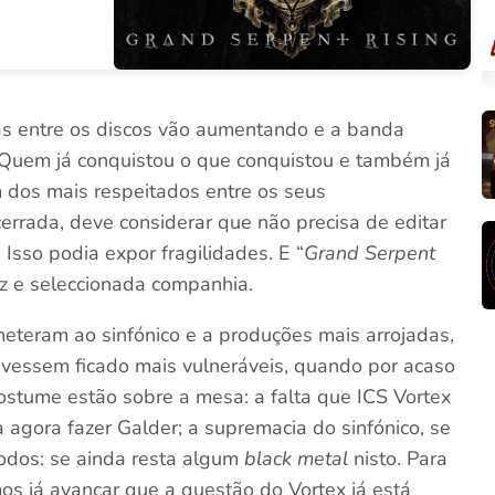
as entre os discos vão aumentando e a banda
Quem já conquistou o que conquistou e também já
 dos mais respeitados entre os seus
errada, deve considerar que não precisa de editar
Isso podia expor fragilidades. E “
Grand Serpent
oz e seleccionada companhia.
eteram ao sinfónico e a produções mais arrojadas,
tivessem ficado mais vulneráveis, quando por acaso
ostume estão sobre a mesa: a falta que ICS Vortex
ia agora fazer Galder; a supremacia do sinfónico, se
todos: se ainda resta algum
black metal
nisto. Para
os já avançar que a questão do Vortex já está