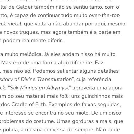
alta de Galder também não se sentiu tanto, com o
nto, é capaz de continuar tudo muito
over-the-top
ack metal
, que volta a não abundar por aqui, mesmo
de novos truques, mas agora também é a parte em
podem realmente diferir.
ra muito melódica. Já eles andam nisso há muito
 Mas é-o de uma forma algo diferente. Faz
, mas não só. Podemos salientar alguns detalhes
itory of Divine Transmutation
”, cuja referência
ock
; “
Slik Minnes en Alkymyst
” aproveita uma agora
rem do seu material mais
folk
; uns guinchinhos mais
dos Cradle of Filth. Exemplos de faixas seguidas,
de interesse se encontra no seu miolo. De um disco
s problemas do costume. Umas gorduras a mais, que
e polida, a mesma conversa de sempre. Não pode