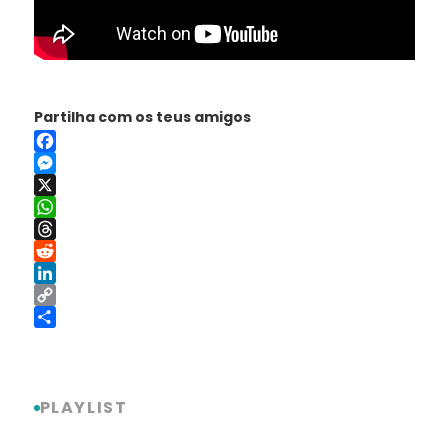
Partilha com os teus amigos
Facebook
Messenger
X
WhatsApp
Threads
Reddit
LinkedIn
Copy
Link
Share
PLAYLIST