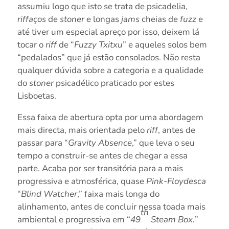
assumiu logo que isto se trata de psicadelia,
riffaços
de
stoner
e longas
jams
cheias de
fuzz
e
até tiver um especial apreço por isso, deixem lá
tocar o
riff
de “
Fuzzy Txitxu
” e aqueles solos bem
“pedalados” que já estão consolados. Não resta
qualquer dúvida sobre a categoria e a qualidade
do
stoner
psicadélico praticado por estes
Lisboetas.
Essa faixa de abertura opta por uma abordagem
mais directa, mais orientada pelo
riff
, antes de
passar para “
Gravity Absence
,” que leva o seu
tempo a construir-se antes de chegar a essa
parte. Acaba por ser transitória para a mais
progressiva e atmosférica, quase
Pink-Floydesca
“
Blind Watcher
,” faixa mais longa do
alinhamento, antes de concluir nessa toada mais
th
ambiental e progressiva em “
49
Steam Box.
”