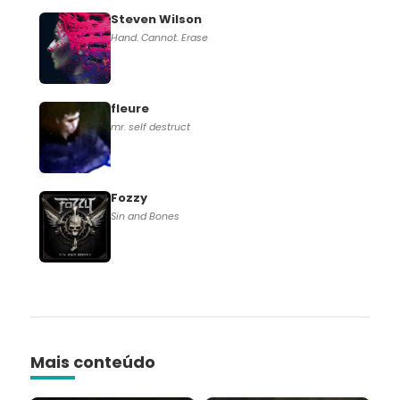
Steven Wilson
Hand. Cannot. Erase
fleure
mr. self destruct
Fozzy
Sin and Bones
Mais conteúdo