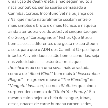
uma lição de
death metal
a não seguir muito à
risca por outros, senão soarão demasiado a
Cannibal Corpse. Inconfundível na pujança dos
riffs
, que muito naturalmente oscilam entre o
mais simples e bruto e o mais técnico, e naquela
ainda aterradora voz do adorável cinquentão que
é o George “Corpsegrinder” Fisher. Que filtrou
bem as coisas diferentes que gosta no seu álbum
a solo, para que o ADN dos Cannibal Corpse fique
intacto. As variedades estão bem escondidas, seja
nas velocidades, – a estontear mais que
thrasheiros
ou com uma sova mais arrastada
como a de “
Blood Blind
,” bem mais à “
Evisceration
Plague
” – no
groove
quase à “
The Bleeding
” de
“
Vengeful Invasion
,” ou nos
riffalhões
que ainda
surpreendem como o de “
Drain You Empty
.” É o
mesmo caldo nojento cheio de sangue, tripas,
ossos, nhacos de carne humana carbonizados,