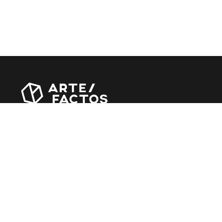
Revista online criada em Abril de 2010, focada em
divulgar notícias, críticas, entrevistas e reportagens,
entre outras iniciativas.
MÚSICA
Álbuns