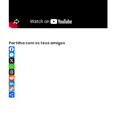
Partilha com os teus amigos
Facebook
Messenger
X
WhatsApp
Threads
Reddit
LinkedIn
Copy
Link
Share