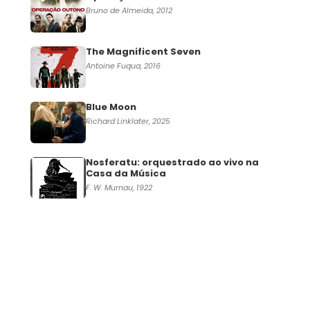
Bruno de Almeida, 2012
The Magnificent Seven
Antoine Fuqua, 2016
Blue Moon
Richard Linklater, 2025
Nosferatu: orquestrado ao vivo na
Casa da Música
F. W. Murnau, 1922