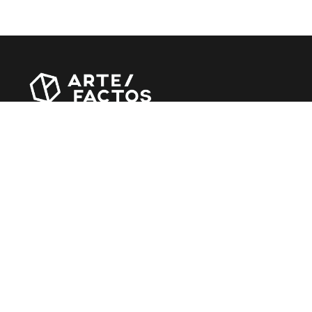
Revista online criada em Abril de 2010, focada em
divulgar notícias, críticas, entrevistas e reportagens,
entre outras iniciativas.
MÚSICA
Álbuns
Entrevistas
Reportagens
Agenda