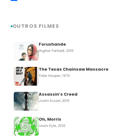
Link
Share
OUTROS FILMES
Forushande
Asghar Farhadi, 2016
The Texas Chainsaw Massacre
Tobe Hooper, 1974
Assassin’s Creed
Justin Kurzel, 2016
Oh, Morris
Lewis Kyle, 2016