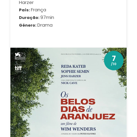
Harzer
França
País
97min
Duração
Drama
Género
7
/10