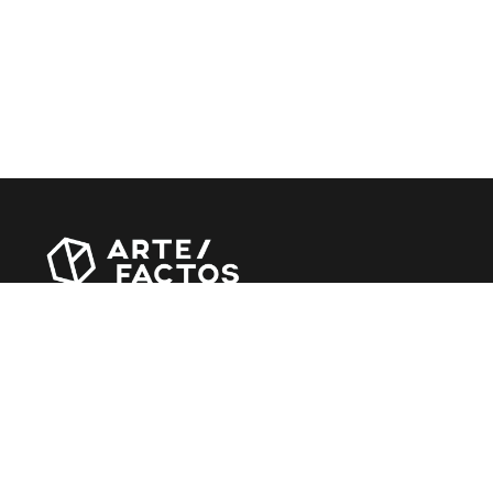
Revista online criada em Abril de 2010, focada em
divulgar notícias, críticas, entrevistas e reportagens,
entre outras iniciativas.
MÚSICA