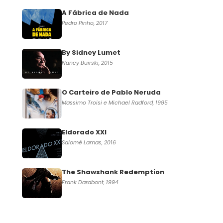
A Fábrica de Nada
Pedro Pinho, 2017
By Sidney Lumet
Nancy Buirski, 2015
O Carteiro de Pablo Neruda
Massimo Troisi e Michael Radford, 1995
Eldorado XXI
Salomé Lamas, 2016
The Shawshank Redemption
Frank Darabont, 1994