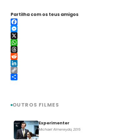
Partilha com os teus amigos
Facebook
Messenger
X
WhatsApp
Threads
Reddit
LinkedIn
Copy
Link
Share
OUTROS FILMES
Experimenter
Michael Almereyda, 2015