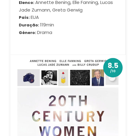
Annette Bening, Elle Fanning, Lucas
Elenco
Jade Zumann, Greta Gerwig
EUA
País
119min
Duração
Drama
Género
8.5
/10