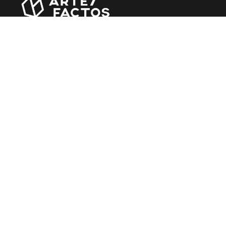
Revista online criada em Abril de 2010, focada em
divulgar notícias, críticas, entrevistas e reportagens,
entre outras iniciativas.
MÚSICA
Álbuns
Entrevistas
Reportagens
Agenda
CINEMA
Filmes