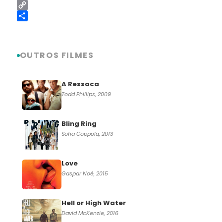
LinkedIn
Copy
Link
Share
OUTROS FILMES
A Ressaca
Todd Phillips, 2009
Bling Ring
Sofia Coppola, 2013
Love
Gaspar Noé, 2015
Hell or High Water
David McKenzie, 2016