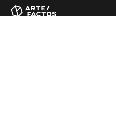
Revista online criada em Abril de 2010, focada em
divulgar notícias, críticas, entrevistas e reportagens,
entre outras iniciativas.
MÚSICA
Álbuns
Entrevistas
Reportagens
Agenda
CINEMA