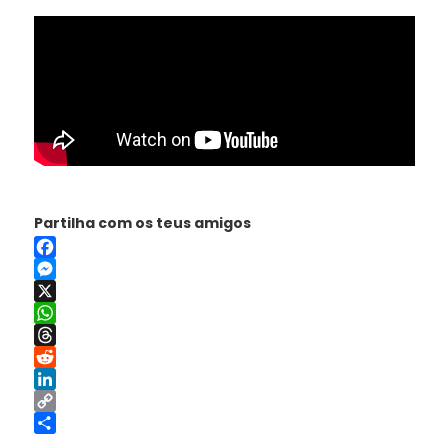
Partilha com os teus amigos
Facebook
Messenger
X
WhatsApp
Threads
Reddit
LinkedIn
Copy
Link
Share