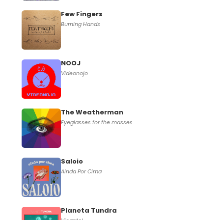
Few Fingers
Burning Hands
NOOJ
Videonojo
The Weatherman
Eyeglasses for the masses
Saloio
Ainda Por Cima
Planeta Tundra