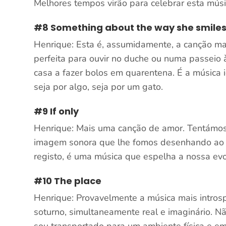
Melhores tempos virão para celebrar esta músi
#8 Something about the way she smile
Henrique: Esta é, assumidamente, a canção mai
perfeita para ouvir no duche ou numa passeio à
casa a fazer bolos em quarentena. É a música 
seja por algo, seja por um gato.
#9 If only
Henrique: Mais uma canção de amor. Tentámos
imagem sonora que lhe fomos desenhando ao v
registo, é uma música que espelha a nossa ev
#10 The place
Henrique: Provavelmente a música mais intros
soturno, simultaneamente real e imaginário. N