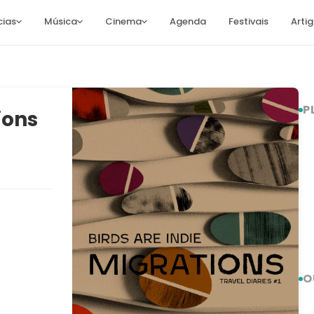
cias
Música
Cinema
Agenda
Festivais
Arti
P
ions
O