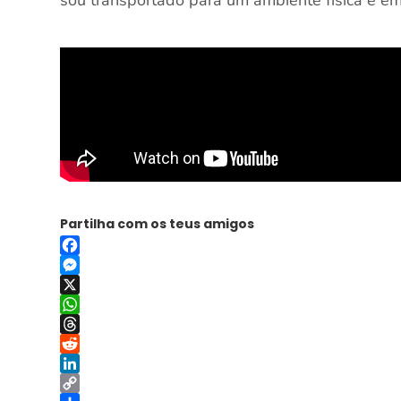
sou transportado para um ambiente física e e
Partilha com os teus amigos
Facebook
Messenger
X
WhatsApp
Threads
Reddit
LinkedIn