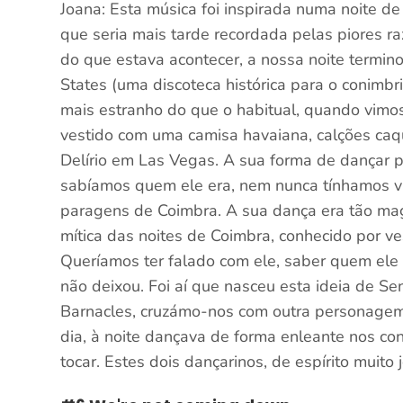
Joana: Esta música foi inspirada numa noite d
que seria mais tarde recordada pelas piores r
do que estava acontecer, a nossa noite termin
States (uma discoteca histórica para o conimbr
mais estranho do que o habitual, quando vimos
vestido com uma camisa havaiana, calções caqu
Delírio em Las Vegas. A sua forma de dançar p
sabíamos quem ele era, nem nunca tínhamos vi
paragens de Coimbra. A sua dança era tão mag
mítica das noites de Coimbra, conhecido por 
Queríamos ter falado com ele, saber quem ele
não deixou. Foi aí que nasceu esta ideia de Se
Barnacles, cruzámo-nos com outra personagem
dia, à noite dançava de forma enleante nos con
tocar. Estes dois dançarinos, de espírito muito