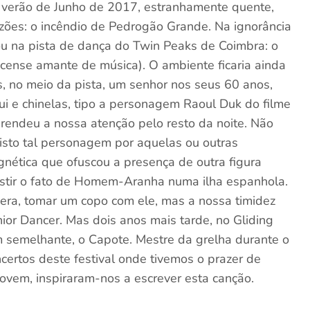
e verão de Junho de 2017, estranhamente quente,
azões: o incêndio de Pedrogão Grande. Na ignorância
ou na pista de dança do Twin Peaks de Coimbra: o
icense amante de música). O ambiente ficaria ainda
, no meio da pista, um senhor nos seus 60 anos,
i e chinelas, tipo a personagem Raoul Duk do filme
rendeu a nossa atenção pelo resto da noite. Não
sto tal personagem por aquelas ou outras
nética que ofuscou a presença de outra figura
vestir o fato de Homem-Aranha numa ilha espanhola.
 era, tomar um copo com ele, mas a nossa timidez
nior Dancer. Mas dois anos mais tarde, no Gliding
 semelhante, o Capote. Mestre da grelha durante o
certos deste festival onde tivemos o prazer de
 jovem, inspiraram-nos a escrever esta canção.