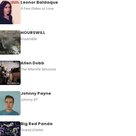
Leonor Baldaque
A Few Dates of Love
HOURSWILL
Ensemble
Allen Dobb
The Afterlife Sessions
Johnny Payne
Johnny EP
Big Red Panda
Grand Orbiter