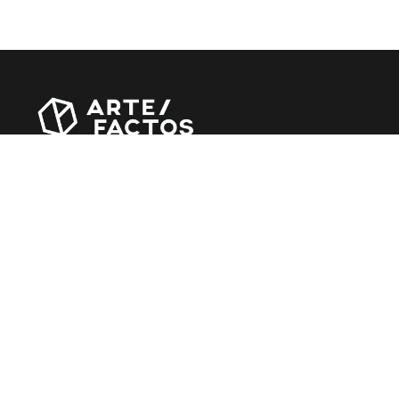
Revista online criada em Abril de 2010, focada em
divulgar notícias, críticas, entrevistas e reportagens,
entre outras iniciativas.
MÚSICA
Álbuns
Entrevistas
Reportagens