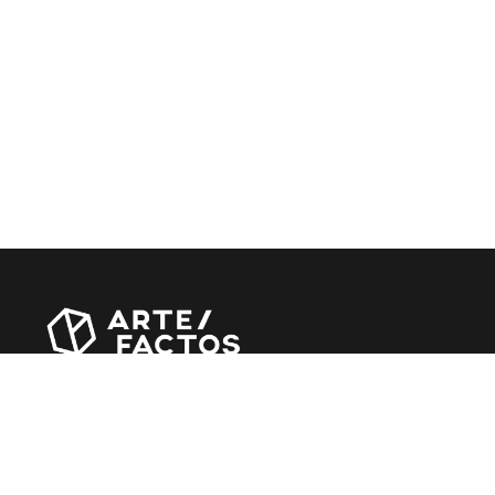
Revista online criada em Abril de 2010, focada em
divulgar notícias, críticas, entrevistas e reportagens,
entre outras iniciativas.