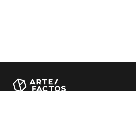
Revista online criada em Abril de 2010, focada em
divulgar notícias, críticas, entrevistas e reportagens,
entre outras iniciativas.