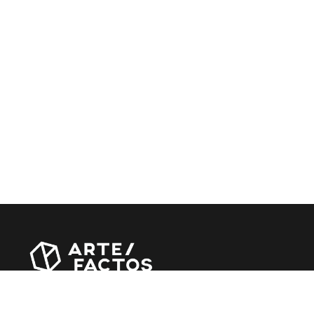
Revista online criada em Abril de 2010, focada em divulgar
notícias, críticas, entrevistas e reportagens, entre outras