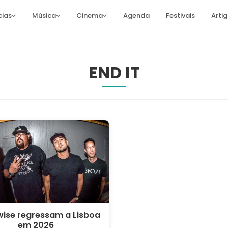
cias
Música
Cinema
Agenda
Festivais
Arti
END IT
ise regressam a Lisboa
em 2026