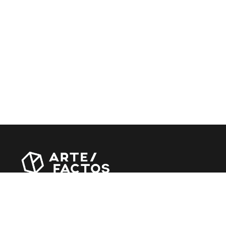
Revista online criada em Abril de 2010, focada em
divulgar notícias, críticas, entrevistas e reportagens,
entre outras iniciativas.