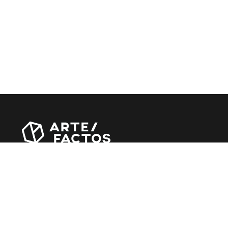
Revista online criada em Abril de 2010, focada em
divulgar notícias, críticas, entrevistas e reportagens,
entre outras iniciativas.