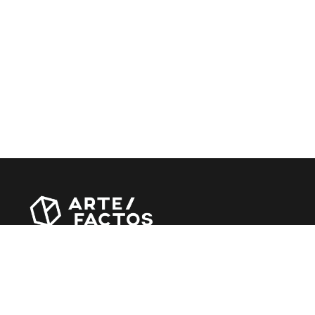
Revista online criada em Abril de 2010, focada em
divulgar notícias, críticas, entrevistas e reportagens,
entre outras iniciativas.