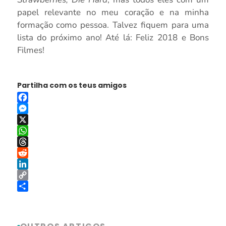
papel relevante no meu coração e na minha
formação como pessoa. Talvez fiquem para uma
lista do próximo ano! Até lá: Feliz 2018 e Bons
Filmes!
Partilha com os teus amigos
Facebook
Messenger
X
WhatsApp
Threads
Reddit
LinkedIn
Copy
Link
Share