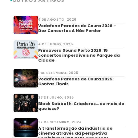
OUTROS ARTIGOS
6 DE AGOSTO, 2026
Vodafone Paredes de Coura 2026 –
Dez Concertos A Não Perder
4 DE JUNHO, 2026
Primavera Sound Porto 2026: 15
concertos imperdíveis no Parque da
Cidade
1 DE SETEMBRO, 2025
Vodafone Paredes de Coura 2025:
Contas Finais
23 DE JULHO, 2025
Black Sabbath: Criadores… ou mais do
que isso?
27 DE SETEMBRO, 2024
A transformação da indústria do
cinema através da perspetiva