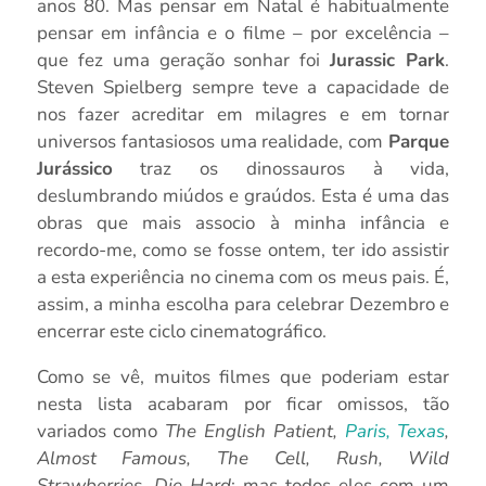
anos 80. Mas pensar em Natal é habitualmente
pensar em infância e o filme – por excelência –
que fez uma geração sonhar foi
Jurassic Park
.
Steven Spielberg sempre teve a capacidade de
nos fazer acreditar em milagres e em tornar
universos fantasiosos uma realidade, com
Parque
Jurássico
traz os dinossauros à vida,
deslumbrando miúdos e graúdos. Esta é uma das
obras que mais associo à minha infância e
recordo-me, como se fosse ontem, ter ido assistir
a esta experiência no cinema com os meus pais. É,
assim, a minha escolha para celebrar Dezembro e
encerrar este ciclo cinematográfico.
Como se vê, muitos filmes que poderiam estar
nesta lista acabaram por ficar omissos, tão
variados como
The English Patient,
Paris, Texas
,
Almost Famous, The Cell, Rush, Wild
Strawberries, Die Hard
; mas todos eles com um