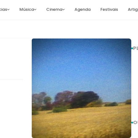
cias
Música
Cinema
Agenda
Festivais
Arti
P
O