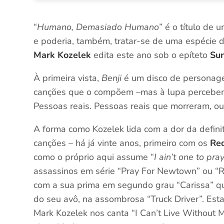
“
Humano, Demasiado Humano
” é o título de
e poderia, também, tratar-se de uma espécie d
Mark Kozelek
edita este ano sob o epíteto
Su
À primeira vista,
Benji
é um disco de personage
canções que o compõem –mas à lupa percebemo
Pessoas reais. Pessoas reais que morreram, ou
A forma como Kozelek lida com a dor da defini
canções – há já vinte anos, primeiro com os
Re
como o próprio aqui assume “
I ain’t one to pra
assassinos em série “Pray For Newtown” ou “R
com a sua prima em segundo grau “Carissa” qu
do seu avô, na assombrosa “Truck Driver”. Es
Mark Kozelek nos canta “I Can’t Live Without