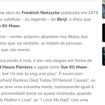
 uma obra de
Friedrich Nietzsche
publicada em 1878
e subtítulo – ou legenda – de
Benji
, o disco que
n Kil Moon
.
ns – nomes próprios abundam nos títulos das
s que, na verdade, se tratam de pessoas.
 que vão morrer.
tiva perda é esta, é dar-nos elegias em forma de
d House Painters
e agora como
Sun Kil Moon
–
y, but I’m one to sing and play
”. É assim com
ichard Ramirez Died Today Of Natural Causes”, ou
e teve uma estranha morte, curiosamente igual à
ta proximidade torna-se quase incómoda, quando
 My Mother’s Love” ou “I Love My Dad” com uma