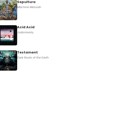
Sepultura
Machine Messiah
Acid Acid
Jodorowsky
Testament
Dark Roots of the Earth