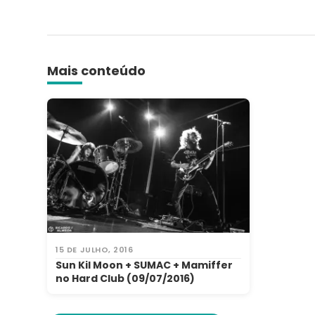
Link
Share
Mais conteúdo
15 DE JULHO, 2016
Sun Kil Moon + SUMAC + Mamiffer
no Hard Club (09/07/2016)