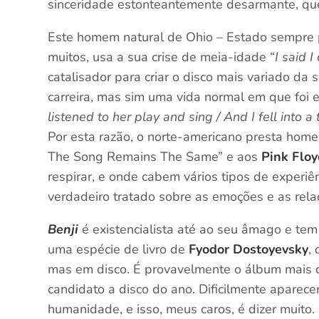
sinceridade estonteantemente desarmante, que 
Este homem natural de Ohio – Estado sempre p
muitos, usa a sua crise de meia-idade “
I said I
catalisador para criar o disco mais variado da
carreira, mas sim uma vida normal em que foi 
listened to her play and sing / And I fell into
Por esta razão, o norte-americano presta ho
The Song Remains The Same” e aos
Pink Flo
respirar, e onde cabem vários tipos de experi
verdadeiro tratado sobre as emoções e as rel
Benji
é existencialista até ao seu âmago e tem
uma espécie de livro de
Fyodor Dostoyevsky
,
mas em disco. É provavelmente o álbum mais 
candidato a disco do ano. Dificilmente aparec
humanidade, e isso, meus caros, é dizer muito.