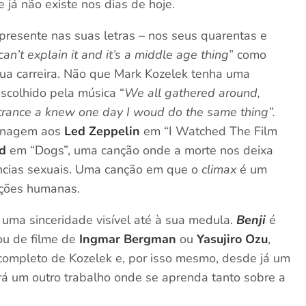
já não existe nos dias de hoje.
resente nas suas letras – nos seus quarentas e
 can’t explain it and it’s a middle age thing
” como
 sua carreira. Não que Mark Kozelek tenha uma
escolhido pela música “
We all gathered around,
 a trance a knew one day I woud do the same thing”.
menagem aos
Led Zeppelin
em “I Watched The Film
yd
em “Dogs”, uma canção onde a morte nos deixa
ências sexuais. Uma canção em que o
climax
é um
ações humanas.
 uma sinceridade visível até à sua medula.
Benji
é
 ou de filme de
Ingmar Bergman
ou
Yasujiro Ozu
,
completo de Kozelek e, por isso mesmo, desde já um
erá um outro trabalho onde se aprenda tanto sobre a