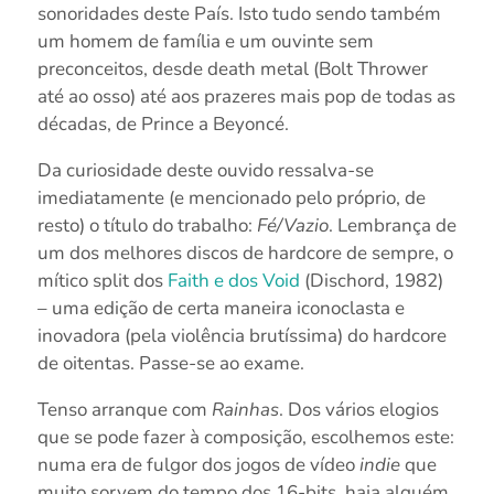
sonoridades deste País. Isto tudo sendo também
um homem de família e um ouvinte sem
preconceitos, desde death metal (Bolt Thrower
até ao osso) até aos prazeres mais pop de todas as
décadas, de Prince a Beyoncé.
Da curiosidade deste ouvido ressalva-se
imediatamente (e mencionado pelo próprio, de
resto) o título do trabalho:
Fé/Vazio
. Lembrança de
um dos melhores discos de hardcore de sempre, o
mítico split dos
Faith e dos Void
(Dischord, 1982)
– uma edição de certa maneira iconoclasta e
inovadora (pela violência brutíssima) do hardcore
de oitentas. Passe-se ao exame.
Tenso arranque com
Rainhas
. Dos vários elogios
que se pode fazer à composição, escolhemos este:
numa era de fulgor dos jogos de vídeo
indie
que
muito sorvem do tempo dos 16-bits, haja alguém